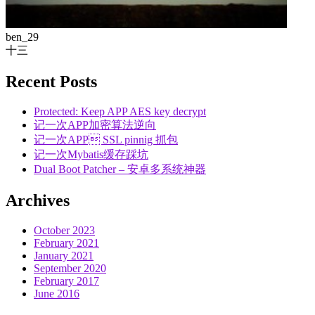
ben_29
十三
Recent Posts
Protected: Keep APP AES key decrypt
记一次APP加密算法逆向
记一次APP SSL pinnig 抓包
记一次Mybatis缓存踩坑
Dual Boot Patcher – 安卓多系统神器
Archives
October 2023
February 2021
January 2021
September 2020
February 2017
June 2016