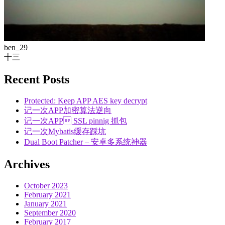
ben_29
十三
Recent Posts
Protected: Keep APP AES key decrypt
记一次APP加密算法逆向
记一次APP SSL pinnig 抓包
记一次Mybatis缓存踩坑
Dual Boot Patcher – 安卓多系统神器
Archives
October 2023
February 2021
January 2021
September 2020
February 2017