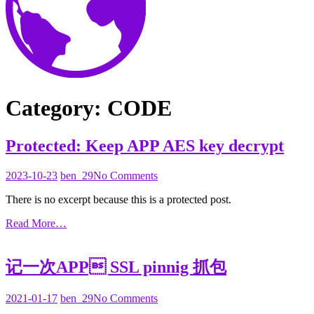
Category:
CODE
Protected: Keep APP AES key decrypt
2024-
2023-10-23
ben_29
No Comments
11-
There is no excerpt because this is a protected post.
26
Read More…
记一次APP SSL pinnig 抓包
2021-
2021-01-17
ben_29
No Comments
01-