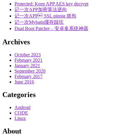
Protected: Keep APP AES key decrypt
记一次APP加密算法逆向
记一次APP SSL pinnig 抓包
记一次Mybatis缓存踩坑
Dual Boot Patcher – 安卓多系统神器
Archives
October 2023
February 2021
January 2021
September 2020
February 2017
June 2016
Categories
Android
CODE
Linux
About