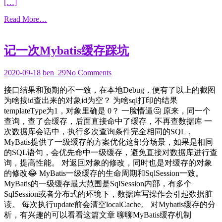
[…]
Read More…
记一次Mybatis缓存踩坑
2020-
2020-09-18
ben_29
No Comments
09-
接口结果和预期的不一致，在本地Debug，便有了以上的截图
18
为啥按id查出来的对象id为空？ 为啥sql打印的结果
templateType为1，对象里确是 0？ 一脸懵逼🤔️ 原来，同一个
查询，查了会缓存，后面直接命中了缓存，不再查数据库 一
次数据库会话中，执行多次查询条件完全相同的SQL，
MyBatis提供了一级缓存的方案优化这部分场景，如果是相同
的SQL语句，会优先命中一级缓存，避免直接对数据库进行查
询，提高性能。 对返回对象的修改，同时也是对缓存的对象
的修改😂 MyBatis一级缓存的生命周期和SqlSession一致。
MyBatis的一级缓存最大范围是SqlSession内部，有多个
SqlSession或者分布式的环境下，数据库写操作会引起数据脏
读。 每次执行update前会清空localCache。 对Mybatis缓存的分
析，有兴趣的可以看看这篇文章 聊聊MyBatis缓存机制