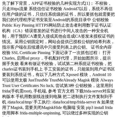
先了解下背景，APP证书校验的几种实现方式[1]： 不校验，
23
只走Https流量 系统信任证书校验 Android7以后，系统不再信
任用户级的证书，只信任系统级的证书，所以要抓包就需要把
我们的代理程序证书安装至Android的系统目录中 公钥校验
Public Key Pinning HTTPS网站防止攻击者利用数字证书认证
机构（CA）错误签发的证书进行中间人攻击的一种安全机
制，用于预防CA遭受入侵或其他会造成CA签发未授权证书的
情况。采用公钥固定时，网站会提供已授权公钥的哈希列表，
指示客户端在后续通讯中只接受列表上的公钥。 证书全内容
校验 SSL Certificate Pinning 下面记录了一次抓包过程： 打开
Charles, 启用ssl proxy，手机配好代理，开始如图所示，提示
握手失败 看来有做证书校验，试试第二种系统证书校验，把
charles证书装到手机上 手工安装的证书，只能装到用户证书区
要装到系统证书，有以下几种方式 Xposed 模块，Android 10
可以使用太极 JustTrustMe TrustMeAlready Magisk 模块 Always
Trust User Certificates No luck, 尝试第3种 公钥校验，这里用到
frida(手机需root), 手机端, 参考 官方文档 下载frida-server对应架
构版本 手机用数据线连接到电脑 把二进制执行文件复制到手
机 /data/local/tmp/ 手工执行: /data/local/tmp/frida-server & 如果使
用了Magisk, 需要关闭MagiskHide 电脑端 安装 pip3 install frida
使用脚本 frida-multiple-unpinning, 可以绕过多种实现的公钥