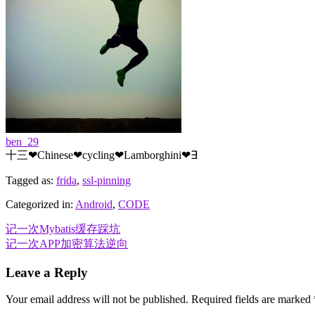
ben_29
十三❤Chinese❤cycling❤Lamborghini❤∃
Tagged as:
frida
,
ssl-pinning
Categorized in:
Android
,
CODE
Post
记一次Mybatis缓存踩坑
记一次APP加密算法逆向
navigation
Leave a Reply
Your email address will not be published.
Required fields are marked