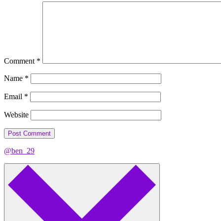
Comment
*
Name
*
Email
*
Website
@ben_29