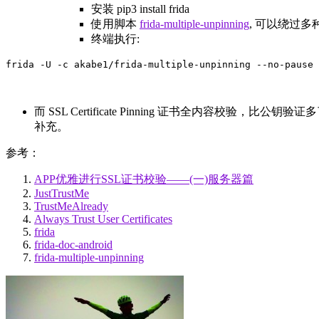
安装 pip3 install frida
使用脚本
frida-multiple-unpinning
, 可以绕过
终端执行:
而 SSL Certificate Pinning 证书全内
补充。
参考：
APP优雅进行SSL证书校验——(一)服务器篇
JustTrustMe
TrustMeAlready
Always Trust User Certificates
frida
frida-doc-android
frida-multiple-unpinning