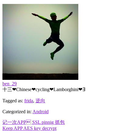
ben_29
十三❤Chinese❤cycling❤Lamborghini❤∃
Tagged as:
frida
,
逆向
Categorized in:
Android
Post
记一次APP SSL pinnig 抓包
Keep APP AES key decrypt
navigation